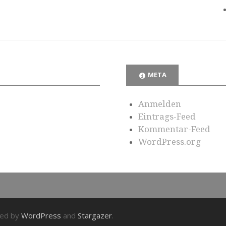
META
Anmelden
Eintrags-Feed
Kommentar-Feed
WordPress.org
red by
WordPress
and
Stargazer
.